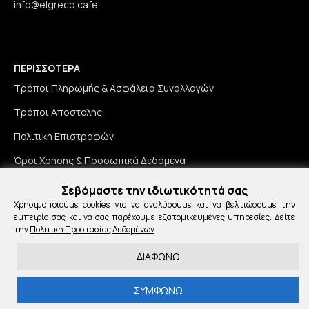
info@elgreco.cafe
ΠΕΡΙΣΣΟΤΕΡΑ
Τρόποι Πληρωμής & Ασφάλεια Συναλλαγών
Τρόποι Αποστολής
Πολιτική Επιστροφών
Όροι Χρήσης & Προσωπικά Δεδομένα
Σεβόμαστε την ιδιωτικότητά σας
Χρησιμοποιούμε cookies για να αναλύσουμε και να βελτιώσουμε την
εμπειρία σας και να σας παρέχουμε εξατομικευμένες υπηρεσίες. Δείτε
NEWSLETTER
την
Πολιτική Προστασίας Δεδομένων
Εγγραφείτε για νέα και προσφορές!
ΔΙΑΦΩΝΩ
ΕΓΓΡΑΦΗ
ΣΥΜΦΩΝΩ