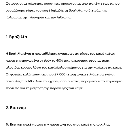
Ωστόσο, οι μεγαλύτερες ποσότητες προέρχονται από τις πέντε χώρες που
ονομάζουμε χώρες του καφέ δηλαδή, τη Βραζιλία, το Βιετνάμ, την
Κολομβία, την Ινδονησία και την Αιθιοπία.
1. Βραζιλία
Η Βραζιλία είναι η πρωταθλήτρια ανάμεσα στις χώρες του καφέ καθώς
παράγει μεμονωμένα σχεδόν το 40% της παγκόσμιας εφοδιαστικής
αλυσίδας κυρίως λόγω του κατάλληλου κλίματος για την καλλιέργεια καφέ.
Οι φυτείες καλύπτουν περίπου 27.000 τετραγωνικά χιλιόμετρα ενώ οι
σακούλες των 60 κιλών που χρησιμοποιούνταν, παραμένουν το παγκόσμιο
πρότυπο για τη μέτρηση της παραγωγής του καφέ.
2. Βιετνάμ
Το Βιετνάμ επικέντρωσε την παραγωγή του στον καφέ της ποικιλίας