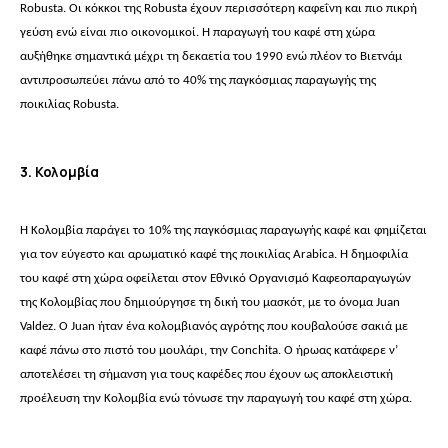
Robusta. Οι κόκκοι της Robusta έχουν περισσότερη καφεΐνη και πιο πικρή
γεύση ενώ είναι πιο οικονομικοί. Η παραγωγή του καφέ στη χώρα
αυξήθηκε σημαντικά μέχρι τη δεκαετία του 1990 ενώ πλέον το Βιετνάμ
αντιπροσωπεύει πάνω από το 40% της παγκόσμιας παραγωγής της
ποικιλίας Robusta.
3. Κολομβία
Η Κολομβία παράγει το 10% της παγκόσμιας παραγωγής καφέ και φημίζεται
για τον εύγεστο και αρωματικό καφέ της ποικιλίας Arabica. Η δημοφιλία
του καφέ στη χώρα οφείλεται στον Εθνικό Οργανισμό Καφεοπαραγωγών
της Κολομβίας που δημιούργησε τη δική του μασκότ, με το όνομα Juan
Valdez. O Juan ήταν ένα κολομβιανός αγρότης που κουβαλούσε σακιά με
καφέ πάνω στο πιστό του μουλάρι, την Conchita. Ο ήρωας κατάφερε ν’
αποτελέσει τη σήμανση για τους καφέδες που έχουν ως αποκλειστική
προέλευση την Κολομβία ενώ τόνωσε την παραγωγή του καφέ στη χώρα.