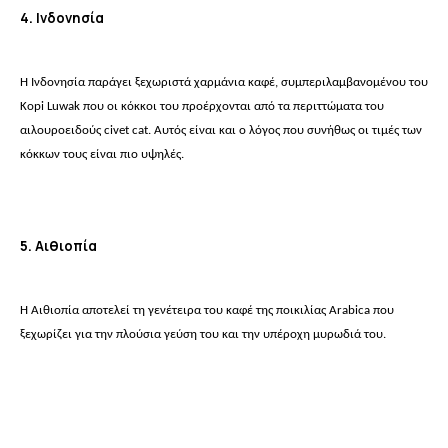
4. Ινδονησία
Η Ινδονησία παράγει ξεχωριστά χαρμάνια καφέ, συμπεριλαμβανομένου του
Kopi Luwak που οι κόκκοι του προέρχονται από τα περιττώματα του
αιλουροειδούς civet cat. Αυτός είναι και ο λόγος που συνήθως οι τιμές των
κόκκων τους είναι πιο υψηλές.
5. Αιθιοπία
Η Αιθιοπία αποτελεί τη γενέτειρα του καφέ της ποικιλίας Αrabica που
ξεχωρίζει για την πλούσια γεύση του και την υπέροχη μυρωδιά του.