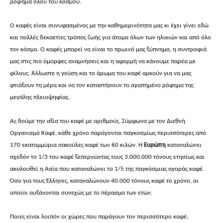
ρόφημα όλου του κόσμου.
Ο καφές είναι συνυφασμένος με την καθημερινότητα μας κι έχει γίνει εδώ
και πολλές δεκαετίες τρόπος ζωής για άτομα όλων των ηλικιών και από όλο
τον κόσμο. Ο καφές μπορεί να είναι το πρωινό μας ξύπνημα, η συντροφιά
μας στις πιο όμορφες αναμνήσεις και η αφορμή να κάνουμε παρέα με
φίλους. Άλλωστε η γεύση και το άρωμα του καφέ αρκούν για να μας
φτιάξουν τη μέρα και να τον καταστήσουν το αγαπημένο ρόφημα της
μεγάλης πλειοψηφίας.
Ας δούμε την αξία του καφέ με αριθμούς. Σύμφωνα με τον Διεθνή
Οργανισμό Καφέ, κάθε χρόνο παράγονται παγκοσμίως περισσότερες από
170 εκατομμύρια σακούλες καφέ των 60 κιλών. Η
Ευρώπη
καταναλώνει
σχεδόν το 1/3 του καφέ ξεπερνώντας τους 3.000.000 τόνους ετησίως και
ακολουθεί η Ασία
που καταναλώνει το 1/5 της παγκόσμιας αγοράς καφέ.
Όσο για τους Έλληνες, καταναλώνουν 40.000 τόνους καφέ το χρόνο, οι
οποίοι αυξάνονται συνεχώς με το πέρασμα των ετών.
Ποιες είναι λοιπόν οι χώρες που παράγουν τον περισσότερο καφέ;